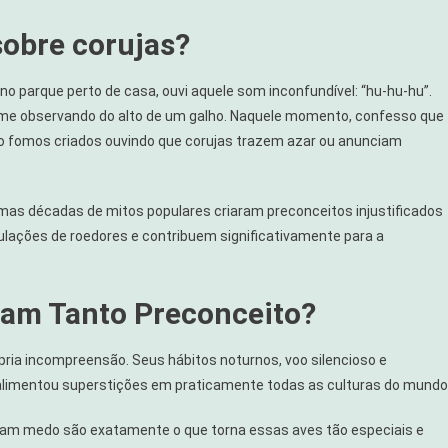
sobre corujas?
 parque perto de casa, ouvi aquele som inconfundível: “hu-hu-hu”.
a me observando do alto de um galho. Naquele momento, confesso que
não fomos criados ouvindo que corujas trazem azar ou anunciam
, mas décadas de mitos populares criaram preconceitos injustificados
lações de roedores e contribuem significativamente para a
gam Tanto Preconceito?
pria incompreensão. Seus hábitos noturnos, voo silencioso e
 alimentou superstições em praticamente todas as culturas do mundo
ram medo são exatamente o que torna essas aves tão especiais e