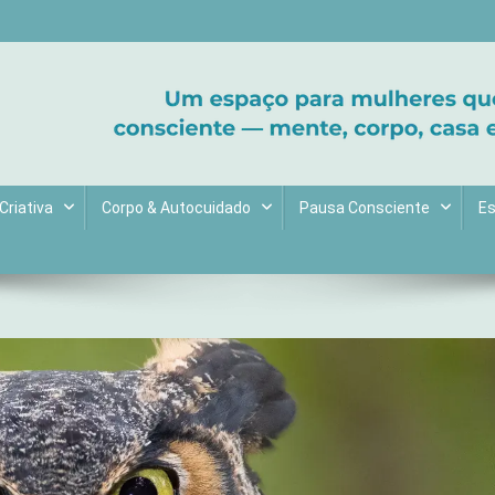
ltive bem-estar e encontre seu propósito. Inspiração diária para uma 
Criativa
Corpo & Autocuidado
Pausa Consciente
Es