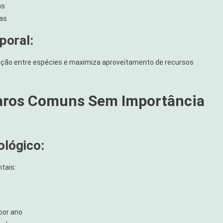
as
sas
poral:
tição entre espécies e maximiza aproveitamento de recursos
saros Comuns Sem Importância
ológico:
tais:
por ano