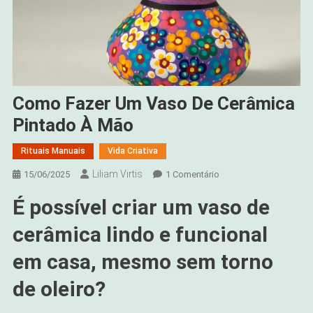
Como Fazer Um Vaso De Cerâmica
Pintado À Mão
Rituais Manuais
Vida Criativa
Liliam Virtis
Em
15/06/2025
1 Comentário
Como
É possível criar um vaso de
Fazer
Um
cerâmica lindo e funcional
Vaso
De
em casa, mesmo sem torno
Cerâmica
de oleiro?
Pintado
À