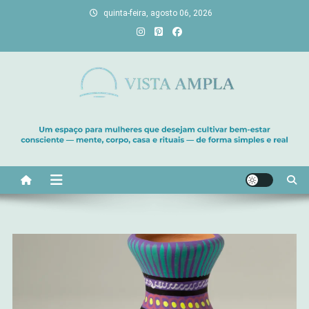
Skip
quinta-feira, agosto 06, 2026
to
content
Vista Ampla
Transforme sua casa em lar, descubra viagens únicas, cultive
bem-estar e encontre seu propósito. Inspiração diária para uma
vida com mais luz e significado!