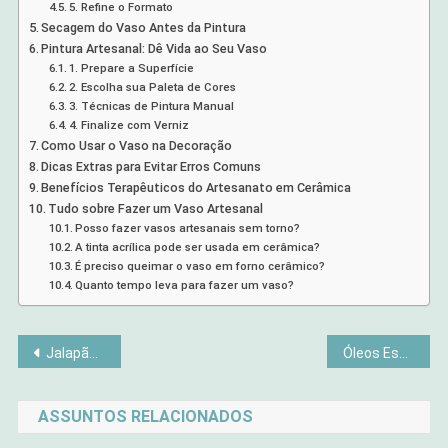
5. Refine o Formato
Secagem do Vaso Antes da Pintura
Pintura Artesanal: Dê Vida ao Seu Vaso
1. Prepare a Superfície
2. Escolha sua Paleta de Cores
3. Técnicas de Pintura Manual
4. Finalize com Verniz
Como Usar o Vaso na Decoração
Dicas Extras para Evitar Erros Comuns
Benefícios Terapêuticos do Artesanato em Cerâmica
Tudo sobre Fazer um Vaso Artesanal
Posso fazer vasos artesanais sem torno?
A tinta acrílica pode ser usada em cerâmica?
É preciso queimar o vaso em forno cerâmico?
Quanto tempo leva para fazer um vaso?
Navegação
Jalapão vale a pena? Veja 6 motivos que provam que sim
Óleos Essenciais Seguros para Bebês e Crianças: Um Guia Completo
de
ASSUNTOS RELACIONADOS
Post