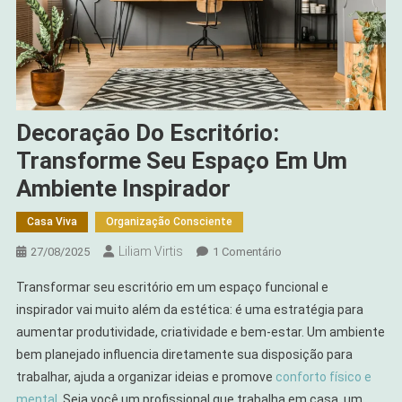
Decoração Do Escritório:
Transforme Seu Espaço Em Um
Ambiente Inspirador
Casa Viva
Organização Consciente
Liliam Virtis
Em
27/08/2025
1 Comentário
Decoração
Transformar seu escritório em um espaço funcional e
Do
inspirador vai muito além da estética: é uma estratégia para
Escritório:
aumentar produtividade, criatividade e bem-estar. Um ambiente
Transforme
bem planejado influencia diretamente sua disposição para
Seu
Espaço
trabalhar, ajuda a organizar ideias e promove
conforto físico e
Em
mental
. Seja você um profissional que trabalha em casa, um