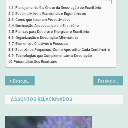
1. Planejamento é a Chave da Decoração do Escritório
2. Escolha Móveis Funcionais e Ergonômicos
3. Cores que Inspiram Produtividade
4. Iluminação Adequada para o Escritório
5. Plantas para Decorar e Energizar o Escritório
6. Organização e Decoração Minimalista
7. Elementos Criativos e Pessoais
8. Escritórios Pequenos: Como Aproveitar Cada Centímetro
9. Tecnologias que Complementam a Decoração
Personalize Seu Escritório
Navegação
Descubra os 5 Exercícios Mais Eficazes para Acabar com Dores nas Costas em Casa
Festival de Cinema de Veneza 2025: Tudo Sobre a 82ª Edição do Evento
de
ASSUNTOS RELACIONADOS
Post