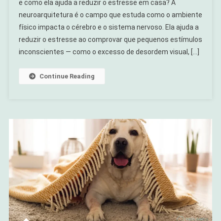
e como ela ajuda a reduzir o estresse em casa? A
Algumas
neuroarquitetura é o campo que estuda como o ambiente
Casas
físico impacta o cérebro e o sistema nervoso. Ela ajuda a
Cansam
E
reduzir o estresse ao comprovar que pequenos estímulos
Outras
inconscientes — como o excesso de desordem visual, […]
Curam
Continue Reading