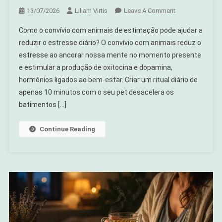
On
13/07/2026
Liliam Virtis
Leave A Comment
Como
Como o convívio com animais de estimação pode ajudar a
Criar
reduzir o estresse diário? O convívio com animais reduz o
Um
estresse ao ancorar nossa mente no momento presente
Ritual
e estimular a produção de oxitocina e dopamina,
Diário
Com
hormônios ligados ao bem-estar. Criar um ritual diário de
Seu
apenas 10 minutos com o seu pet desacelera os
Pet
batimentos […]
Que
Acalma
Continue Reading
Você
(e
Ele)
Em
Menos
De
10
Minutos