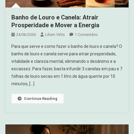
Banho de Louro e Canela: Atrair
Prosperidade e Mover a Energia
Em
24/06/2026
Liliam Virtis
1 Comentário
Banho
Para que serve e como fazer o banho de louro e canela? O
De
banho de louro e canela serve para atrair prosperidade,
Louro
vitalidade e clareza mental, eliminando o desânimo e a
E
escassez. Para fazer, basta infundir 3 canelas em pau e 7
Canela:
Atrair
folhas de louro secas em 1 litro de água quente por 10
Prosperidade
minutos, […]
E
Mover
Continue Reading
A
Energia