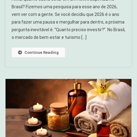
Custa
Brasil? Fizemos uma pesquisa para esse ano de 2026,
Um
vem ver com a gente. Se você decidiu que 2026 é o ano
Retiro
para fazer uma pausa e mergulhar para dentro, a próxima
Espiritual
No
pergunta inevitável é: “Quanto preciso investir?”. No Brasil,
Brasil
o mercado de bem-estar e turismo […]
Em
2026?
Continue Reading
Guia
De
Preços
E
Categorias