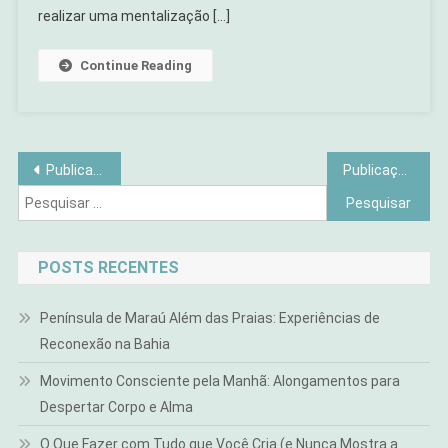
realizar uma mentalização […]
Continue Reading
Navegação
Publicações mais antigas
Publicações mais novas
Pesquisar
por
por:
posts
POSTS RECENTES
Península de Maraú Além das Praias: Experiências de
Reconexão na Bahia
Movimento Consciente pela Manhã: Alongamentos para
Despertar Corpo e Alma
O Que Fazer com Tudo que Você Cria (e Nunca Mostra a