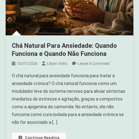
Chá Natural Para Ansiedade: Quando
Funciona e Quando Não Funciona
On
10/07/2026
Liliam Virtis
Leave A Comment
Chá
O chá natural para ansiedade funciona para tratar a
Natural
ansiedade crônica? O chá natural funciona como um
Para
modulador leve do sistema nervoso para aliviar sintomas
Ansiedade:
imediatos de estresse e agitação, graças a compostos
Quando
Funciona
como a apigenina da camomila. No entanto, ele não
E
funciona como cura isolada para a ansiedade crônica se
Quando
não for associado a […]
Não
Funciona
Continue Reading