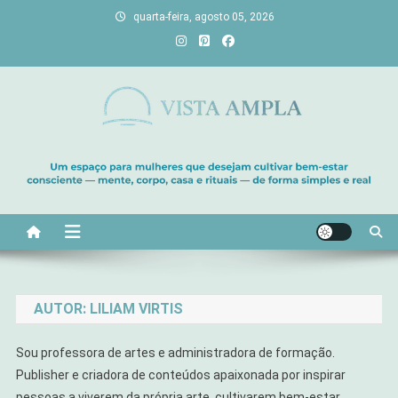
Skip
quarta-feira, agosto 05, 2026
to
content
Vista Ampla
Transforme sua casa em lar, descubra viagens únicas, cultive
bem-estar e encontre seu propósito. Inspiração diária para uma
vida com mais luz e significado!
AUTOR:
LILIAM VIRTIS
Sou professora de artes e administradora de formação.
Publisher e criadora de conteúdos apaixonada por inspirar
pessoas a viverem da própria arte, cultivarem bem-estar,