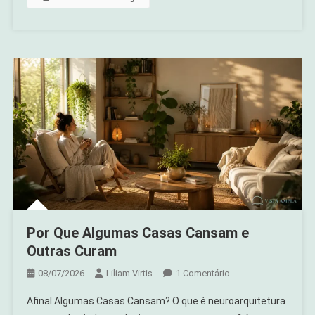
Por Que Algumas Casas Cansam e
Outras Curam
Em
08/07/2026
Liliam Virtis
1 Comentário
Por
Afinal Algumas Casas Cansam? O que é neuroarquitetura
Que